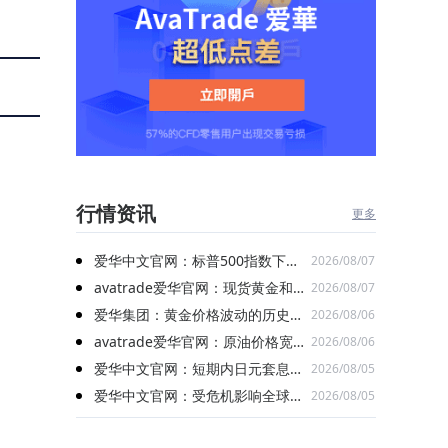
行情资讯
更多
爱华中文官网：标普500指数下跌
2026/08/07
0.17% 纳指下跌0.83%
avatrade爱华官网：现货黄金和白
2026/08/07
银收盘后大幅拉升
爱华集团：黄金价格波动的历史数
2026/08/06
据有什么规律可循？
avatrade爱华官网：原油价格宽幅
2026/08/06
震荡 乙二醇未能延续涨幅
爱华中文官网：短期内日元套息交
2026/08/05
易逆转的风险或相对较低
爱华中文官网：受危机影响全球已
2026/08/05
损失超过26亿桶石油