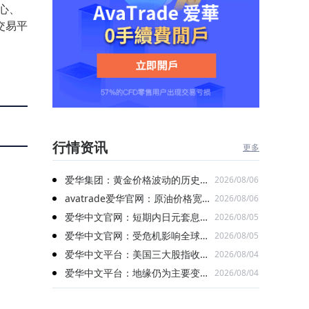
中心、
的交易平
行情资讯
更多
爱华集团：黄金价格波动的历史数
2026/08/06
据有什么规律可循？
avatrade爱华官网：原油价格宽幅
2026/08/06
震荡 乙二醇未能延续涨幅
爱华中文官网：短期内日元套息交
2026/08/05
易逆转的风险或相对较低
爱华中文官网：受危机影响全球已
2026/08/05
损失超过26亿桶石油
爱华中文平台：美国三大股指收盘
2026/08/04
涨跌不一 微软股票上涨逾1%
爱华中文平台：地缘仍为主要变量
2026/08/04
油价月度再次冲高