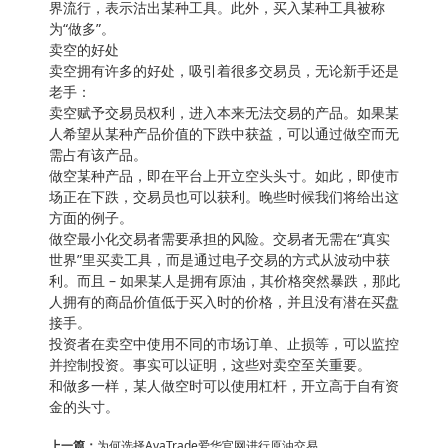
界流行，表示沽出某种工具。此外，买入某种工具被称
为“做多”。
卖空的好处
卖空拥有许多的好处，吸引着很多交易员，无论新手还是
老手：
卖空赋予交易员权利，进入本来无法交易的产品。如果某
人希望从某种产品价值的下跌中获益，可以通过做空而无
需占有该产品。
做空某种产品，即在平台上开立空头头寸。如此，即使市
场正在下跌，交易员也可以获利。晚些时候我们将给出这
方面的例子。
做空最小化交易者需要承担的风险。交易者无需在“真实
世界”里买卖工具，而是通过电子交易的方式从波动中获
利。而且 – 如果某人是拥有原油，其价格突然暴跌，那此
人拥有的商品价值低于买入时的价格，并且没有潜在买盘
接手。
投资者在卖空中使用不同的市场订单、止损等，可以监控
并控制投资。事实可以证明，这些对卖空至关重要。
和做多一样，某人做空时可以使用杠杆，开立高于自有资
金的头寸。
上一篇：
为何选择AvaTrade爱华官网进行原油交易