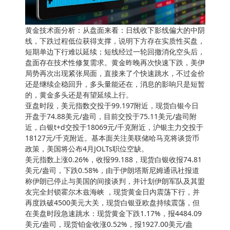
黄金技术面分析：从盘面来看：日线收下影线偏大的中阴
线，下跌过程低位获得支撑，说明下方存在实质性买盘，
短期单边下行难以延续；短线经过一轮回撤消化空头后，
盘面存在技术性修复需求。黄金昨晚再次快速下跌，美伊
局势再次出现紧张局面，直接来了个快速跳水，不过金价
还是继续企稳回升，多头量能还在，消息的影响只是短暂
的，黄金多头还是有望延续上行。
亚盘时段，美元指数交投于99.197附近，现货白银今日
开盘于74.88美元/盎司，目前交投于75.11美元/盎司附
近，白银t+d交投于18069元/千克附近，沪银主力交投于
18127元/千克附近。基本面关注美联储哈马克将谈货币
政策，美国将公布4月JOLTs职位空缺。
美元指数上涨0.26%，收报99.188，现货白银收报74.81
美元/盎司，下跌0.58%，由于伊朗塔斯尼姆通讯社报道
称伊朗已停止与美国的间接谈判，并计划伊朗军队及其盟
友完全封锁霍尔木兹海峡 ，现货黄金日内震荡下行，并
再度跌破4500美元大关，现货白银亚欧盘持续震荡，但
在美盘时段急速跳水：现货黄金下跌1.17%，报4484.09
美元/盎司，现货铂金收涨0.52%，报1927.00美元/盎