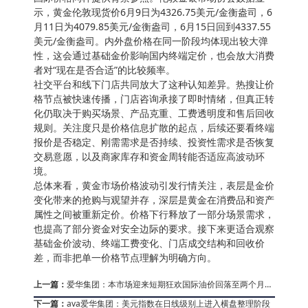
示，黄金伦敦现货价6月9日为4326.75美元/金衡盎司，6
月11日为4079.85美元/金衡盎司，6月15日回到4337.55
美元/金衡盎司。内外盘价格在同一阶段均体现出较大弹
性，这会通过基础金价影响国内终端定价，也会放大消费
者对“现在是否合适”的比较频率。
社交平台和线下门店共同放大了这种认知差异。热搜让价
格节点被快速传播，门店咨询承接了即时情绪，但真正转
化仍取决于购买场景、产品克重、工费透明度和售后回收
规则。关注度只是价格信息扩散的起点，后续还要看终端
报价是否稳定、刚需需求是否持续、投资性需求是否恢复
交易意愿，以及商家库存和资金周转能否适应高波动环
境。
总体来看，黄金市场价格波动引发行情关注，表层是金价
变化带来的抢购与观望并存，深层是黄金在消费品和资产
属性之间被重新定价。价格下行释放了一部分场景需求，
也提高了部分资金对安全边际的要求。接下来更适合观察
基础金价波动、终端工费变化、门店成交结构和回收价
差，而非把单一价格节点理解为明确方向。
上一篇：
爱华集团：本市场迎来短期狂欢国际油价回落至两个月低
位
下一篇：
ava爱华集团：美元指数在日线级别上进入横盘整理阶段