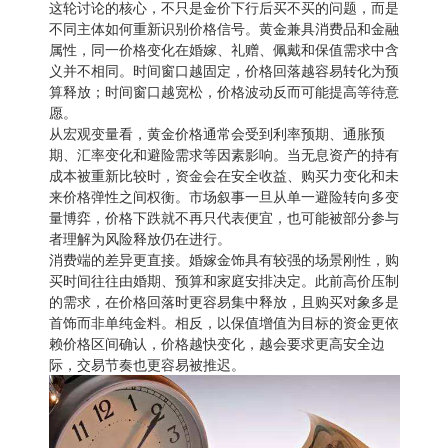
这轮讨论的核心，不只是金价下行后买不买的问题，而是
不同主体如何重新识别价格信号。黄金兼具消费品和金融
属性，同一价格变化在婚嫁、礼赠、佩戴和保值需求中含
义并不相同。时间窗口越固定，价格回落越容易转化为预
算释放；时间窗口越宽松，价格波动反而可能提高等待意
愿。
从宏观变量看，黄金价格通常会受到利率预期、通胀预
期、汇率变化和避险需求等因素影响。当无息资产的持有
成本被重新比较时，资金会在安全收益、购买力变化和未
来价格弹性之间权衡。市场叙事一旦从单一避险转向多变
量博弈，价格下跌就不再只代表便宜，也可能被部分参与
者理解为风险释放仍在进行。
消费端的差异更直接。婚嫁金饰具有较强的场景刚性，购
买时间往往由婚期、预算和家庭安排决定。此前高价压制
的需求，在价格回落时更容易集中释放，且购买对象多是
首饰而非单纯金料。相反，以保值增值为目标的资金更依
赖价格区间确认，价格越快变化，越会要求更高安全边
际，交易节奏也更容易被推迟。