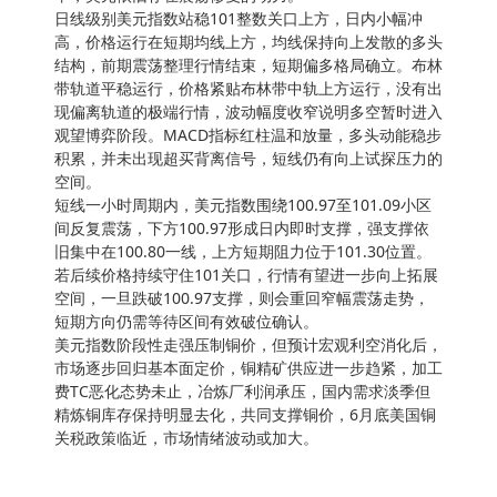
日线级别美元指数站稳101整数关口上方，日内小幅冲
高，价格运行在短期均线上方，均线保持向上发散的多头
结构，前期震荡整理行情结束，短期偏多格局确立。布林
带轨道平稳运行，价格紧贴布林带中轨上方运行，没有出
现偏离轨道的极端行情，波动幅度收窄说明多空暂时进入
观望博弈阶段。MACD指标红柱温和放量，多头动能稳步
积累，并未出现超买背离信号，短线仍有向上试探压力的
空间。
短线一小时周期内，美元指数围绕100.97至101.09小区
间反复震荡，下方100.97形成日内即时支撑，强支撑依
旧集中在100.80一线，上方短期阻力位于101.30位置。
若后续价格持续守住101关口，行情有望进一步向上拓展
空间，一旦跌破100.97支撑，则会重回窄幅震荡走势，
短期方向仍需等待区间有效破位确认。
美元指数阶段性走强压制铜价，但预计宏观利空消化后，
市场逐步回归基本面定价，铜精矿供应进一步趋紧，加工
费TC恶化态势未止，冶炼厂利润承压，国内需求淡季但
精炼铜库存保持明显去化，共同支撑铜价，6月底美国铜
关税政策临近，市场情绪波动或加大。