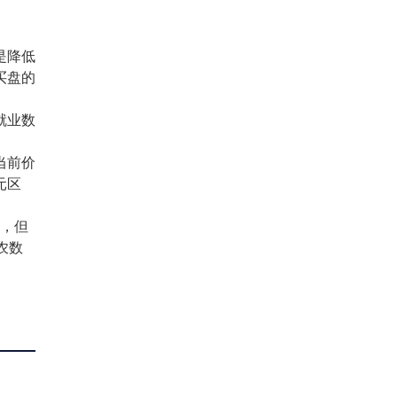
是降低
买盘的
就业数
当前价
元区
域，但
农数