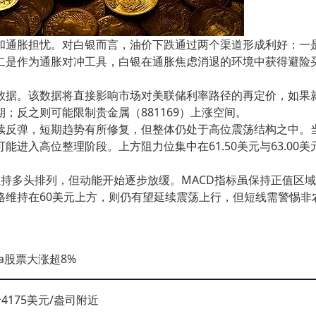
和通胀担忧。对白银而言，油价下跌通过两个渠道形成利好：一
二是作为通胀对冲工具，白银在通胀焦虑消退的环境中获得避险
数据。该数据将直接影响市场对美联储利率路径的再定价，如果
；反之则可能限制贵金属（881169）上涨空间。
续反弹，短期趋势有所修复，但整体仍处于高位震荡结构之中。
进入高位整理阶段。上方阻力位集中在61.50美元与63.00美
持多头排列，但动能开始逐步放缓。MACD指标虽保持正值区
格维持在60美元上方，则仍有望延续震荡上行，但短线需警惕非
ta股票大涨超8%
175美元/盎司附近