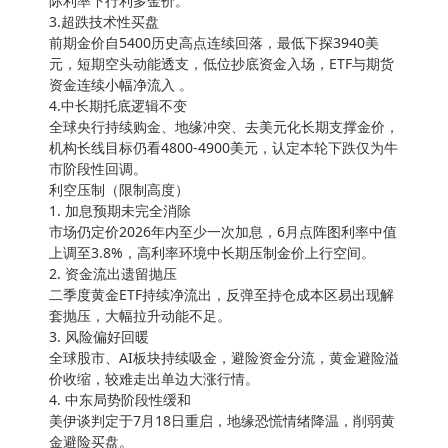
际利率下行利多金价。
3.超跌技术性买盘
前期金价自5400历史高点连续回落，最低下探3940美
元，短期空头动能透支，低位抄底资金入场，ETF与期货
资金连续小幅净流入 。
4.中长期托底逻辑不变
全球央行持续购金、地缘冲突、去美元化长期支撑金价，
机构长线目标仍看4800-4900美元，认定本轮下跌仅为牛
市阶段性回调。
利空压制（限制高度）
1. 加息预期未完全消除
市场仍定价2026年内至少一次加息，6月点阵图利率中值
上调至3.8%，高利率环境中长期压制金价上行空间。
2. 资金流出遗留抛压
二季度黄金ETF持续净流出，反弹至持仓成本区易出现解
套抛压，大幅拉升动能不足。
3. 风险偏好回暖
全球股市、AI板块持续吸金，避险资金分流，黄金避险溢
价收缩，较难走出单边大涨行情。
4. 中东局势阶段性缓和
美伊谈判定于7月18日重启，地缘恐慌情绪降温，削弱黄
金避险买盘。